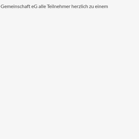
Gemeinschaft eG alle Teilnehmer herzlich zu einem
Rückmeldung helfen Sie uns jedoch bei der
ständlich sind Sie auch ohne vorherige Anmeldung
chfolgend als PDF-Dokument zum Download bereit.