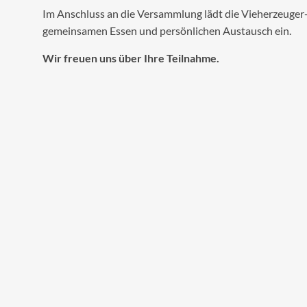
Im Anschluss an die Versammlung lädt die Vieherzeuger-
gemeinsamen Essen und persönlichen Austausch ein.
Wir freuen uns über Ihre Teilnahme.
Eine Anmeldung ist nicht erforderlich. Mit einer kurzen 
Vorbereitung und Planung der Veranstaltung. Selbstver
herzlich willkommen.
Teilnahme mitteilen
Die vollständige Einladung mit Tagesordnung steht na
Einladung GV
Wir freuen uns auf Ihre Teilnahme.