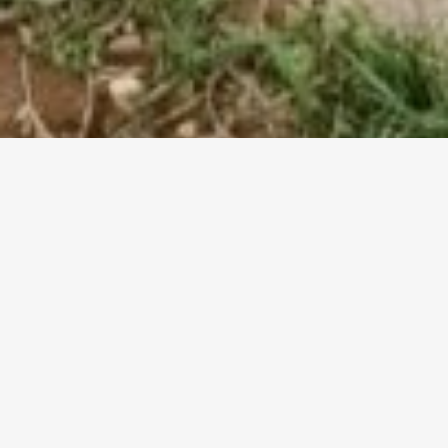
Unsere Gremien
Führung mit Verantwortung –
getragen von Mitgliedern.
Die Vieherzeuger Gemeinschaft eG wird
von Landwirten für
Landwirte
geführt.
Unsere Gremien stehen für das genossenschaftliche Prinzip der
Mitbestimmung, Transparenz und Verantwortung
.
Gemeinsam mit der Geschäftsführung gestalten sie die Zukunft
der Nutztierhaltung – praxisnah, wirtschaftlich und im Sinne